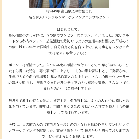
昭和43年 富山県魚津市生まれ
名前詩人☓メンタル＆マーケティングコンサルタント
はじめまして。
私の活動のきっかけは、うつ病カウンセラーのボランティア でした。元リクル
ートから都内ベンチャー起業活動で元気 いっぱいの生活を突如襲った平成のう
つ病。以来３年半 の闘病中、自分自身と向き合う中で、ある事をきっかけに症
状 は急速に改善しました。
ポイントは感情でした。自分の本物の感情に気付くことで言 葉が溢れ出し、ひ
たすら書いた詩は、専門家の目に止まり、 【心の癒や詩絵】として発表され、
半年で５００名の来場者を 集める作家となりました。さらに心理カウンセラー
の資格を取 得し、年間７００件ボランティアのうつ相談を実施。そんな中 で生
まれたのが、【名前詩】でした。
無条件で相手の存在を認め、肯定する【名前詩】は、多くの人 の心に癒しと元
気を与えています。昨年は、年間４０００名の 皆様からご注文を頂き【心の栄
養】として喜ばれています。
今後は、目の前の人の【前向きな一歩】の力となれる様に心理カ ウンセリング
とマーケティングを駆使した、貢献活動をさせて 頂きたいと思っておりますの
で、どうぞよろしくお願いします。