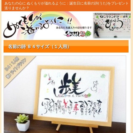
あなたの心に ぬくもりが溢れるように：誕生日に名前の詩(うた)をプレゼント
送りませんか？
名前の詩 Ｂ４サイズ（１人用）