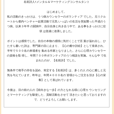
名前詩人☓メンタル＆マーケティングコンサルタント
はじめまして。
私の活動のきっかけは、うつ病カウンセラーのボランティア でした。元リクル
ートから都内ベンチャー起業活動で元気 いっぱいの生活を突如襲った平成のう
つ病。以来３年半 の闘病中、自分自身と向き合う中で、ある事をきっかけに症
状 は急速に改善しました。
ポイントは感情でした。自分の本物の感情に気付くことで言 葉が溢れ出し、ひ
たすら書いた詩は、専門家の目に止まり、 【心の癒や詩絵】として発表され、
半年で５００名の来場者を 集める作家となりました。さらに心理カウンセラー
の資格を取 得し、年間７００件ボランティアのうつ相談を実施。そんな中 で生
まれたのが、【名前詩】でした。
無条件で相手の存在を認め、肯定する【名前詩】は、多くの人 の心に癒しと元
気を与えています。昨年は、年間４０００名の 皆様からご注文を頂き【心の栄
養】として喜ばれています。
今後は、目の前の人の【前向きな一歩】の力となれる様に心理カ ウンセリング
とマーケティングを駆使した、貢献活動をさせて 頂きたいと思っておりますの
で、どうぞよろしくお願いします。