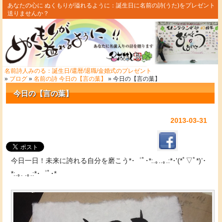
あなたの心に ぬくもりが溢れるように：誕生日に名前の詩(うた)をプレゼント
送りませんか？
名前詩人みのる：誕生日/還暦/退職/金婚式のプレゼント
»
ブログ
»
名前の詩 今日の【言の葉】
» 今日の【言の葉】
今日の【言の葉】
2013-03-31
今日一日！未来に誇れる自分を磨こう*･゜ﾟ･*:.｡..｡.:*･'(*ﾟ▽ﾟ*)’･
*:.｡. .｡.:*･゜ﾟ･*