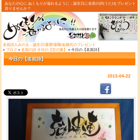
あなたの心に ぬくもりが溢れるように：誕生日に名前の詩(うた)をプレゼント
送りませんか？
名前詩人みのる：誕生日/還暦/退職/金婚式のプレゼント
»
ブログ
»
名前の詩 今日の【言の葉】
» 今日の【名前詩】
今日の【名前詩】
2013-04-22