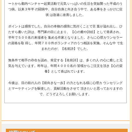
ートから都内ベンチャー起業活動で元気 いっぱいの生活を突如襲った平成のう
つ病。以来３年半 の闘病中、自分自身と向き合う中で、ある事をきっかけに症
状 は急速に改善しました。
ポイントは感情でした。自分の本物の感情に気付くことで言 葉が溢れ出し、ひ
たすら書いた詩は、専門家の目に止まり、 【心の癒や詩絵】として発表され、
半年で５００名の来場者を 集める作家となりました。さらに心理カウンセラー
の資格を取 得し、年間７００件ボランティアのうつ相談を実施。そんな中 で生
まれたのが、【名前詩】でした。
無条件で相手の存在を認め、肯定する【名前詩】は、多くの人 の心に癒しと元
気を与えています。昨年は、年間４０００名の 皆様からご注文を頂き【心の栄
養】として喜ばれています。
今後は、目の前の人の【前向きな一歩】の力となれる様に心理カ ウンセリング
とマーケティングを駆使した、貢献活動をさせて 頂きたいと思っておりますの
で、どうぞよろしくお願いします。