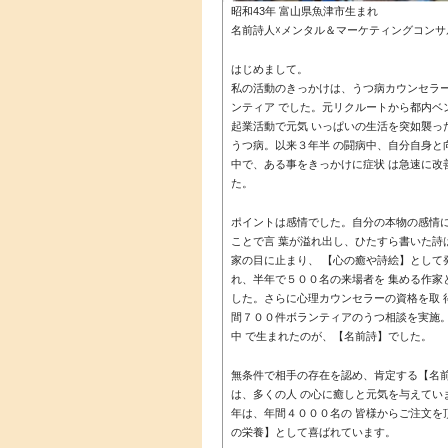
昭和43年 富山県魚津市生まれ
名前詩人☓メンタル＆マーケティングコンサ
はじめまして。
私の活動のきっかけは、うつ病カウンセラ
ンティア でした。元リクルートから都内ベ
起業活動で元気 いっぱいの生活を突如襲っ
うつ病。以来３年半 の闘病中、自分自身と
中で、ある事をきっかけに症状 は急速に改
た。
ポイントは感情でした。自分の本物の感情
ことで言 葉が溢れ出し、ひたすら書いた詩
家の目に止まり、 【心の癒や詩絵】として
れ、半年で５００名の来場者を 集める作家
した。さらに心理カウンセラーの資格を取 
間７００件ボランティアのうつ相談を実施
中 で生まれたのが、【名前詩】でした。
無条件で相手の存在を認め、肯定する【名
は、多くの人 の心に癒しと元気を与えてい
年は、年間４０００名の 皆様からご注文を
の栄養】として喜ばれています。