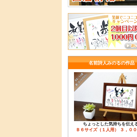
名前詩人みのるの作品
ちょっとした気持ちを伝え
Ｂ６サイズ（１人用） ３，０