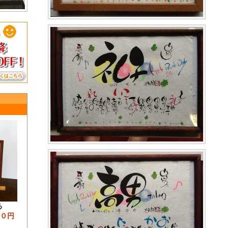
る
００円