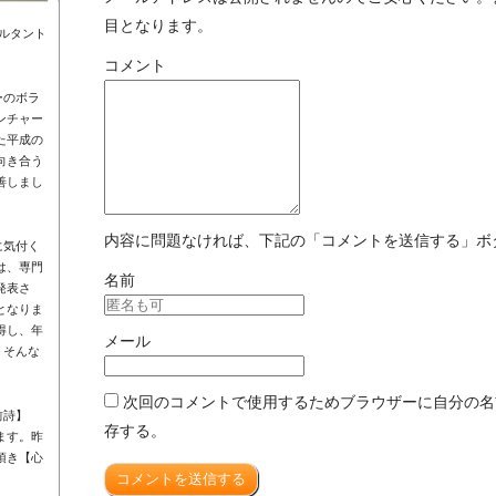
目となります。
ルタント
コメント
ーのボラ
ンチャー
た平成の
向き合う
善しまし
内容に問題なければ、下記の「コメントを送信する」ボ
に気付く
は、専門
名前
発表さ
となりま
得し、年
メール
。そんな
次回のコメントで使用するためブラウザーに自分の名
前詩】
存する。
ます。昨
頂き【心
コメントを送信する