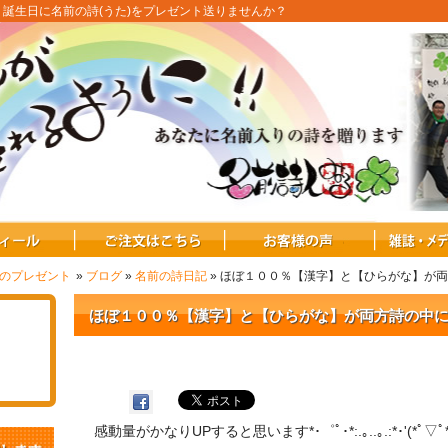
：誕生日に名前の詩(うた)をプレゼント送りませんか？
式のプレゼント
»
ブログ
»
名前の詩日記
» ほぼ１００％【漢字】と【ひらがな】が
ほぼ１００％【漢字】と【ひらがな】が両方詩の中
感動量がかなりUPすると思います*･゜ﾟ･*:.｡..｡.:*･'(*ﾟ▽ﾟ*)’･*: