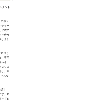
ルタント
ーのボラ
ンチャー
た平成の
向き合う
善しまし
に気付く
は、専門
発表さ
となりま
得し、年
。そんな
前詩】
ます。昨
頂き【心