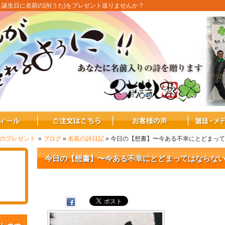
：誕生日に名前の詩(うた)をプレゼント送りませんか？
式のプレゼント
»
ブログ
»
名前の詩日記
» 今日の【想書】〜今ある不幸にとどまっ
今日の【想書】〜今ある不幸にとどまってはならな