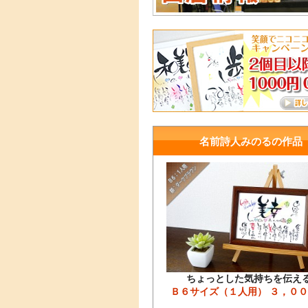
名前詩人みのるの作品
ちょっとした気持ちを伝え
Ｂ６サイズ（１人用） ３，０