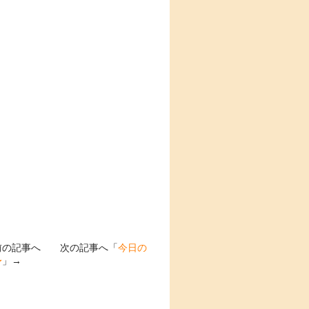
前の記事へ 次の記事へ「
今日の
〜
」→