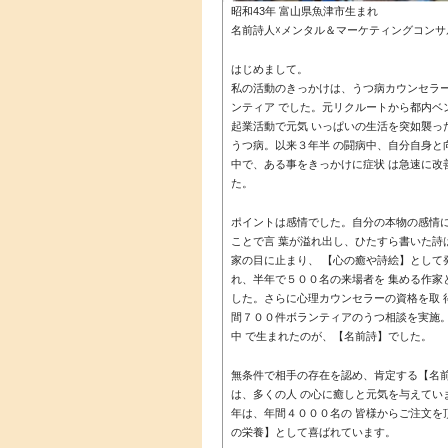
昭和43年 富山県魚津市生まれ
名前詩人☓メンタル＆マーケティングコンサ
はじめまして。
私の活動のきっかけは、うつ病カウンセラ
ンティア でした。元リクルートから都内ベ
起業活動で元気 いっぱいの生活を突如襲っ
うつ病。以来３年半 の闘病中、自分自身と
中で、ある事をきっかけに症状 は急速に改
た。
ポイントは感情でした。自分の本物の感情
ことで言 葉が溢れ出し、ひたすら書いた詩
家の目に止まり、 【心の癒や詩絵】として
れ、半年で５００名の来場者を 集める作家
した。さらに心理カウンセラーの資格を取 
間７００件ボランティアのうつ相談を実施
中 で生まれたのが、【名前詩】でした。
無条件で相手の存在を認め、肯定する【名
は、多くの人 の心に癒しと元気を与えてい
年は、年間４０００名の 皆様からご注文を
の栄養】として喜ばれています。