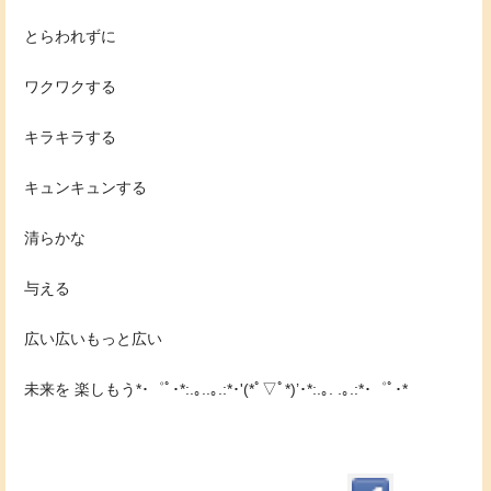
とらわれずに
ワクワクする
キラキラする
キュンキュンする
清らかな
与える
広い広いもっと広い
未来を 楽しもう*･゜ﾟ･*:.｡..｡.:*･'(*ﾟ▽ﾟ*)’･*:.｡. .｡.:*･゜ﾟ･*