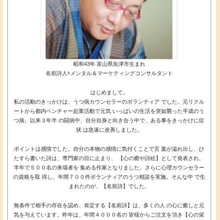
昭和43年 富山県魚津市生まれ
名前詩人☓メンタル＆マーケティングコンサルタント
はじめまして。
私の活動のきっかけは、うつ病カウンセラーのボランティア でした。元リクル
ートから都内ベンチャー起業活動で元気 いっぱいの生活を突如襲った平成のう
つ病。以来３年半 の闘病中、自分自身と向き合う中で、ある事をきっかけに症
状 は急速に改善しました。
ポイントは感情でした。自分の本物の感情に気付くことで言 葉が溢れ出し、ひ
たすら書いた詩は、専門家の目に止まり、 【心の癒や詩絵】として発表され、
半年で５００名の来場者を 集める作家となりました。さらに心理カウンセラー
の資格を取 得し、年間７００件ボランティアのうつ相談を実施。そんな中 で生
まれたのが、【名前詩】でした。
無条件で相手の存在を認め、肯定する【名前詩】は、多くの人 の心に癒しと元
気を与えています。昨年は、年間４０００名の 皆様からご注文を頂き【心の栄