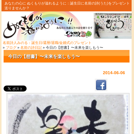
あなたの心に ぬくもりが溢れるように：誕生日に名前の詩(うた)をプレゼント
送りませんか？
名前詩人みのる：誕生日/還暦/退職/金婚式のプレゼント
»
ブログ
»
名前の詩日記
» 今日の【想書】〜未来を楽しもう〜
今日の【想書】〜未来を楽しもう〜
2014-06-06