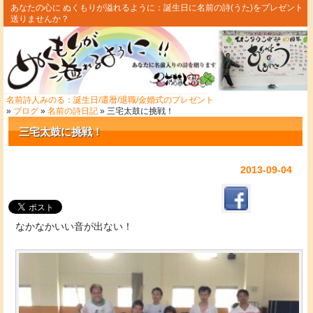
あなたの心に ぬくもりが溢れるように：誕生日に名前の詩(うた)をプレゼント
送りませんか？
名前詩人みのる：誕生日/還暦/退職/金婚式のプレゼント
»
ブログ
»
名前の詩日記
» 三宅太鼓に挑戦！
三宅太鼓に挑戦！
2013-09-04
なかなかいい音が出ない！