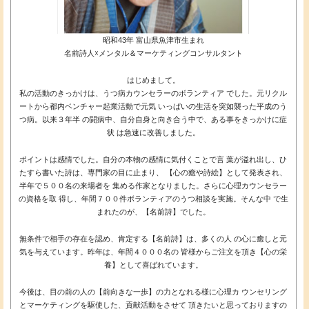
昭和43年 富山県魚津市生まれ
名前詩人☓メンタル＆マーケティングコンサルタント
はじめまして。
私の活動のきっかけは、うつ病カウンセラーのボランティア でした。元リクル
ートから都内ベンチャー起業活動で元気 いっぱいの生活を突如襲った平成のう
つ病。以来３年半 の闘病中、自分自身と向き合う中で、ある事をきっかけに症
状 は急速に改善しました。
ポイントは感情でした。自分の本物の感情に気付くことで言 葉が溢れ出し、ひ
たすら書いた詩は、専門家の目に止まり、 【心の癒や詩絵】として発表され、
半年で５００名の来場者を 集める作家となりました。さらに心理カウンセラー
の資格を取 得し、年間７００件ボランティアのうつ相談を実施。そんな中 で生
まれたのが、【名前詩】でした。
無条件で相手の存在を認め、肯定する【名前詩】は、多くの人 の心に癒しと元
気を与えています。昨年は、年間４０００名の 皆様からご注文を頂き【心の栄
養】として喜ばれています。
今後は、目の前の人の【前向きな一歩】の力となれる様に心理カ ウンセリング
とマーケティングを駆使した、貢献活動をさせて 頂きたいと思っておりますの