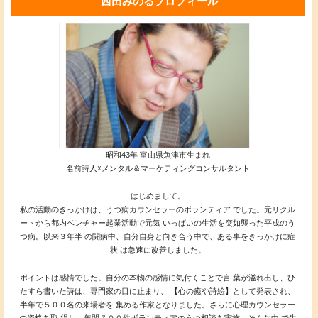
西田みのるプロフィール
昭和43年 富山県魚津市生まれ
名前詩人☓メンタル＆マーケティングコンサルタント
はじめまして。
私の活動のきっかけは、うつ病カウンセラーのボランティア でした。元リクル
ートから都内ベンチャー起業活動で元気 いっぱいの生活を突如襲った平成のう
つ病。以来３年半 の闘病中、自分自身と向き合う中で、ある事をきっかけに症
状 は急速に改善しました。
ポイントは感情でした。自分の本物の感情に気付くことで言 葉が溢れ出し、ひ
たすら書いた詩は、専門家の目に止まり、 【心の癒や詩絵】として発表され、
半年で５００名の来場者を 集める作家となりました。さらに心理カウンセラー
の資格を取 得し、年間７００件ボランティアのうつ相談を実施。そんな中 で生