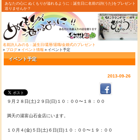
あなたの心に ぬくもりが溢れるように：誕生日に名前の詩(うた)をプレゼント
送りませんか？
名前詩人みのる：誕生日/還暦/退職/金婚式のプレゼント
»
ブログ
»
イベント情報
» イベント予定
イベント予定
2013-09-26
９月２８日(土)２９日(日)１０：００〜１８：００
満天の湯富山石金店にいます。
１０月４(金)５日(土)６日(日)１０：００〜１９：００